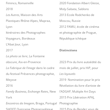
Fiminco, Romainville
2020 Fondation Albert Gleize,
2018
Moly-Sabata, Sablons
Les Autres
, Maison des Arts
2013 Ecole Rodchenko de
Plastiques Rhône-Alpes, Mapraa,
Moscou, Russie
Lyon
2012 FAMU, école de cinéma
Itinéraires des Photographes
et photographie de Prague,
Voyageurs, Bordeaux
République tchèque
L’Abat Jour, Lyon
2017
Distinctions
La photo se livre
, La Fontaine
obscure, Aix-en-Provence
2023 Prix du livre autoédité du
La Fabrique de l’image
dans le cadre
mois de juillet, prix HiP, pour
du festival Présences photographie,
Les loyautés
Meysse
2019 Nomination pour le prix
2016
Révélation du livre d’artiste de
Family Business, Exchange Rate
s, New
l’ADGAP, Multiple Art Days
York
2015 Prix Libération APAJ,
Encontros da Imagem
, Braga, Portugal
Photographie
SHOOT Quinzaine Photographique,
2015 Prix du Rendez vous de