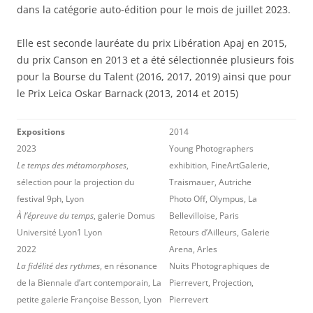
dans la catégorie auto-édition pour le mois de juillet 2023.
Elle est seconde lauréate du prix Libération Apaj en 2015,
du prix Canson en 2013 et a été sélectionnée plusieurs fois
pour la Bourse du Talent (2016, 2017, 2019) ainsi que pour
le Prix Leica Oskar Barnack (2013, 2014 et 2015)
Expositions
2014
2023
Young Photographers
Le temps des métamorphoses
,
exhibition, FineArtGalerie,
sélection pour la projection du
Traismauer, Autriche
festival 9ph, Lyon
Photo Off, Olympus, La
À l’épreuve du temps
, galerie Domus
Bellevilloise, Paris
Université Lyon1 Lyon
Retours d’Ailleurs, Galerie
2022
Arena, Arles
La fidélité des rythmes
, en résonance
Nuits Photographiques de
de la Biennale d’art contemporain, La
Pierrevert, Projection,
petite galerie Françoise Besson, Lyon
Pierrevert