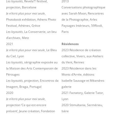
Les loyautés
, Revela’T festival,
2013
projection, Barcelone
Conversations photographique
Je n’écris plus pour moi seule
,
avec Sarah Moon, Rencontres
Photobook exhibition, Athens Photo
de la Photographie, Arles
Festival, Athènes, Grèce
Paysages Intérieurs, 59Rivoli,
Les loyautés
, La Conserverie, un lieu
Paris
d’archives, Metz
2021
Résidences
Je n’écris plus pour moi seule
, Le Bleu
2023 Résidence de création
du Ciel, Lyon
collective, Vivers, aux Ateliers
Les loyautés
, sérigraphie exposée au
du Vent, Rennes
la Maison des Arts Contemporain de
2023 Résidence dans les
Pérouges
Monts d’Arrée, éditions
Les loyautés
, projection, Encontros da
Isabelle Sauvage et Méandres
Imagem, Braga, Portugal
galerie
2020
2021 Factatory, Galerie Tator,
Je n’écris plus pour moi seule
,
Lyon
projection ‘Ce qui est encore
2020 Stimultania, Sermérieu,
présent’, Jeune création, Fondation
Isère