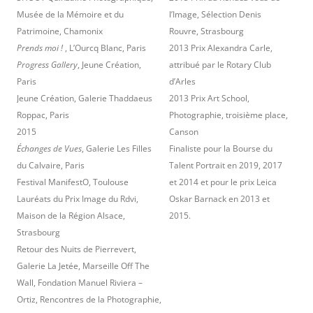
Musée de la Mémoire et du
l’Image, Sélection Denis
Patrimoine, Chamonix
Rouvre, Strasbourg
Prends moi !
, L’Ourcq Blanc, Paris
2013 Prix Alexandra Carle,
Progress Gallery
, Jeune Création,
attribué par le Rotary Club
Paris
d’Arles
Jeune Création, Galerie Thaddaeus
2013 Prix Art School,
Roppac, Paris
Photographie, troisième place,
2015
Canson
Échanges de Vues
, Galerie Les Filles
Finaliste pour la Bourse du
du Calvaire, Paris
Talent Portrait en 2019, 2017
Festival ManifestO, Toulouse
et 2014 et pour le prix Leica
Lauréats du Prix Image du Rdvi,
Oskar Barnack en 2013 et
Maison de la Région Alsace,
2015.
Strasbourg
Retour des Nuits de Pierrevert,
Galerie La Jetée, Marseille Off The
Wall, Fondation Manuel Riviera –
Ortiz, Rencontres de la Photographie,