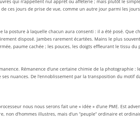
uvrés qui n’appellent nul apprêt ou afféterie ; mais plutôt le simple
’un de ces jours de prise de vue, comme un autre jour parmi les jour
a posture à laquelle chacun aura consenti : il a été posé. Que ch
atoirement disposé. Jambes rarement écartées. Mains le plus souven
rmée, paume cachée ; les pouces, les doigts effleurant le tissu du 
nence. Rémanence d’une certaine chimie de la photographie : le 
de ses nuances. De l’ennoblissement par la transposition du motif
rocesseur nous nous serons fait une « idée » d’une PME. Est adven
e, non d’hommes illustres, mais d’un ”peuple” ordinaire et ordina