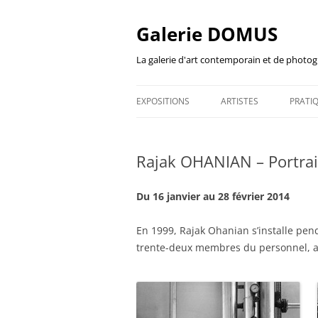
Aller
au
contenu
Galerie DOMUS
La galerie d'art contemporain et de photog
EXPOSITIONS
ARTISTES
PRATI
CATALOGUES D’EXPO
TREM
Rajak OHANIAN – Portrai
FEST
SCOL
Du 16 janvier au 28 février 2014
En 1999, Rajak Ohanian s’installe pend
trente-deux membres du personnel, ai