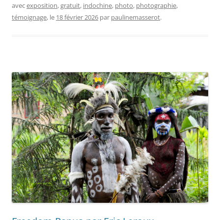
avec
exposition
,
gratuit
,
indochine
,
photo
,
photographie
,
témoignage
, le
18 février 2026
par
paulinemasserot
.