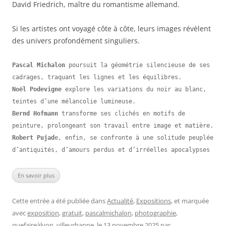
David Friedrich, maître du romantisme allemand.
Si les artistes ont voyagé côte à côte, leurs images révèlent
des univers profondément singuliers.
Pascal Michalon
 poursuit la géométrie silencieuse de ses 
Noël Podevigne
 explore les variations du noir au blanc, 
Bernd Hofmann
 transforme ses clichés en motifs de 
Robert Pujad
e, enfin, se confronte à une solitude peuplée 
d’antiquités, d’amours perdus et d’irréelles apocalypses
En savoir plus
Cette entrée a été publiée dans
Actualité
,
Expositions
, et marquée
avec
exposition
,
gratuit
,
pascalmichalon
,
photographie
,
quefaireàlyon
,
villeurbanne
, le
13 novembre 2025
par