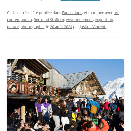
Cette entrée a été publiée dans
Expositions
, et marquée avec
art
contemporain
,
Bertrand Stofleth
,
envrionnement
,
exposition
,
nature
,
photographie
, le
20 août 2024
par
Justine Vincenti
.